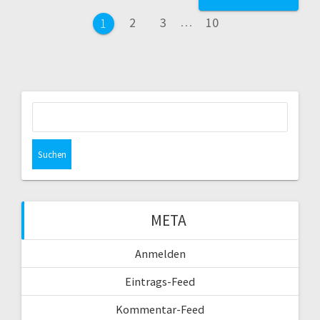
Seite
Seite
Seite
2
3
…
10
Seite
1
Suchen
nach:
META
Anmelden
Eintrags-Feed
Kommentar-Feed