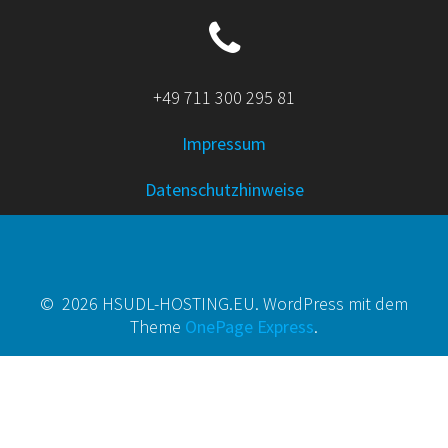
r
.
+49 711 300 295 81
Impressum
Datenschutzhinweise
© 2026 HSUDL-HOSTING.EU. WordPress mit dem
Theme
OnePage Express
.