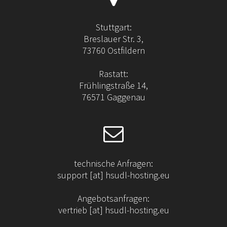
s
s
e
Stuttgart:
n
Breslauer Str. 3,
S
73760 Ostfildern
i
e
Rastatt:
d
Frühlingstraße 14,
i
76571 Gaggenau
e
s
e
s
F
technische Anfragen:
e
support [at] hsudl-hosting.eu
l
d
Angebotsanfragen:
l
vertrieb [at] hsudl-hosting.eu
e
e