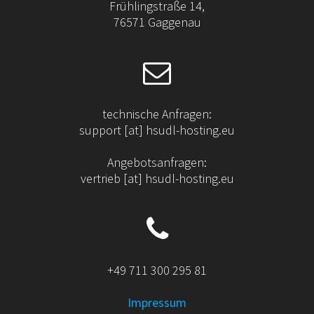
d
Frühlingstraße 14,
i
76571 Gaggenau
e
s
e
s
F
technische Anfragen:
e
support [at] hsudl-hosting.eu
l
d
Angebotsanfragen:
l
vertrieb [at] hsudl-hosting.eu
e
e
r
.
+49 711 300 295 81
Impressum