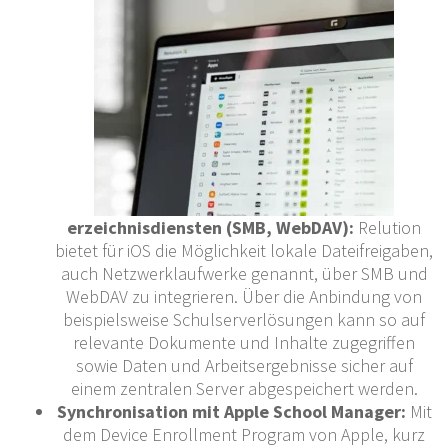
erzeichnisdiensten (SMB, WebDAV):
Relution
bietet für iOS die Möglichkeit lokale Dateifreigaben,
auch Netzwerklaufwerke genannt, über SMB und
WebDAV zu integrieren. Über die Anbindung von
beispielsweise Schulserverlösungen kann so auf
relevante Dokumente und Inhalte zugegriffen
sowie Daten und Arbeitsergebnisse sicher auf
einem zentralen Server abgespeichert werden.
Synchronisation mit Apple School Manager:
Mit
dem Device Enrollment Program von Apple, kurz