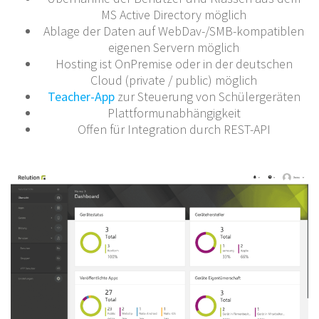
MS Active Directory möglich
Ablage der Daten auf WebDav-/SMB-kompatiblen
eigenen Servern möglich
Hosting ist OnPremise oder in der deutschen
Cloud (private / public) möglich
Teacher-App
zur Steuerung von Schülergeräten
Plattformunabhängigkeit
Offen für Integration durch REST-API