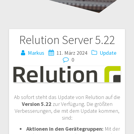
Relution Server 5.22
Beitragsnavigation
Markus
11. März 2024
Update
0
Ab sofort steht das Update von Relution auf die
Version
5.22
zur Verfügung. Die größten
Verbesserungen, die mit dem Update kommen,
sind:
Aktionen in den Gerätegruppen:
Mit der